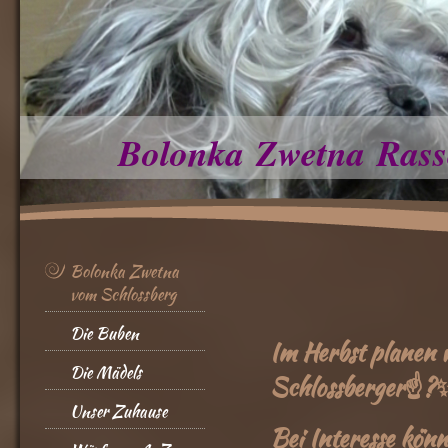
Bolonka Zwetna Rass
Bolonka Zwetna
vom Schlossberg
Die Buben
Im Herbst planen w
Die Mädels
Schlossberger☝️?✨
Unser Zuhause
Bei Interesse könn