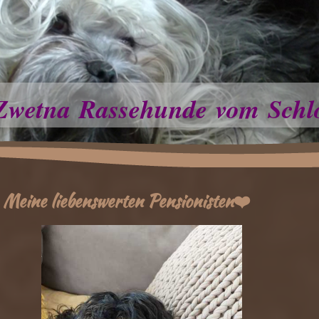
Zwetna Rassehunde vom Schl
Meine liebenswerten Pensionisten❤️