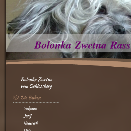
Bolonka Zwetna Rass
Bolonka Zwetna
vom Schlossberg
Die Buben
Yakomo
Jurij
Heinrich
Otto