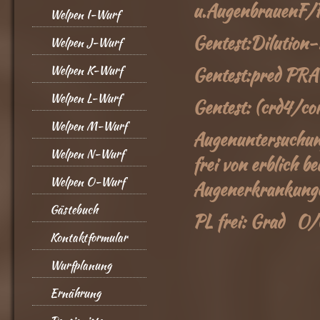
u.AugenbrauenF/
Welpen I-Wurf
Gentest:Dilutio
Welpen J-Wurf
Welpen K-Wurf
Gentest:pred P
Welpen L-Wurf
Gentest: (crd4/
Welpen M-Wurf
Augenuntersuchung
Welpen N-Wurf
frei von erblich b
Welpen O-Wurf
Augenerkrankung
Gästebuch
PL frei: Grad O
Kontaktformular
Wurfplanung
Ernährung