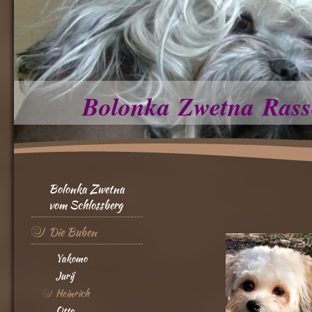
Bolonka Zwetna Rass
Bolonka Zwetna
vom Schlossberg
Die Buben
Yakomo
Jurij
Heinrich
Otto