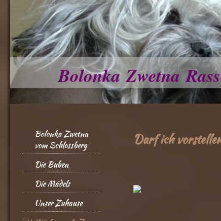
Bolonka Zwetna Rass
Bolonka Zwetna
Darf ich vorstellen
vom Schlossberg
Die Buben
Die Mädels
Unser Zuhause