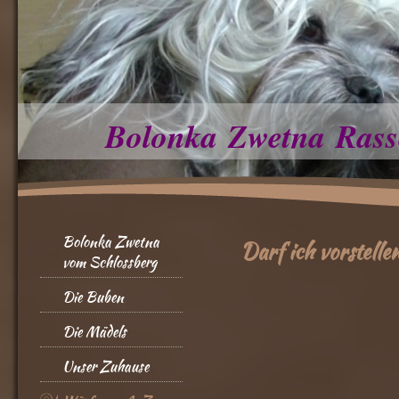
Bolonka Zwetna Rass
Bolonka Zwetna
Darf ich vorstelle
vom Schlossberg
Die Buben
Die Mädels
Unser Zuhause