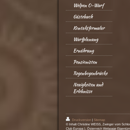
Welpen O-Wurf
Gästebuch
Kontaktformular
Wurfplanung
Ernährung
Pensionisten
Regenbogenbrücke
Neuigkeiten und
Erlebnisse
Druckversion
|
Sitemap
© Inhalt Christine WEISS, Zwinger vom Schlo
Club Europa ), Österreich Webpage Eigentüm