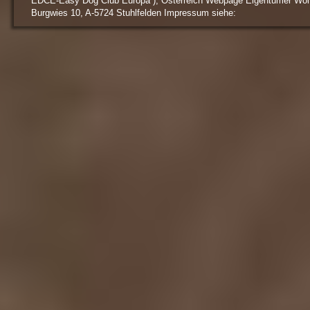
EDCE-Easy Dog Club Europa ), Österreich Webpage Eigentümer Wol
Burgwies 10, A-5724 Stuhlfelden Impressum siehe: